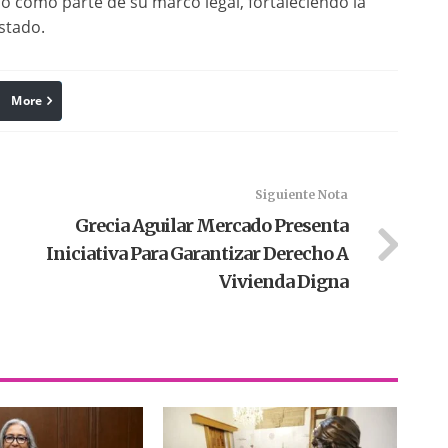
como parte de su marco legal, fortaleciendo la
stado.
More
linkedin
Pinterest
Siguiente Nota
Grecia Aguilar Mercado Presenta
Iniciativa Para Garantizar Derecho A
Vivienda Digna