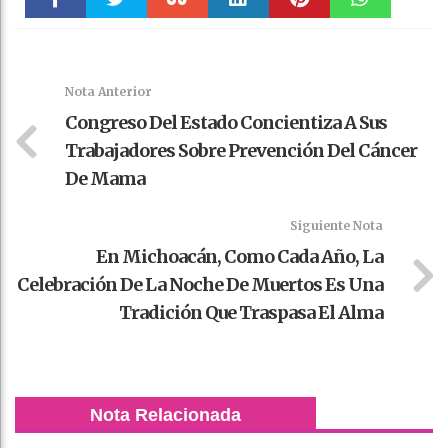
Faceboo
Twitter
Stumble
linkedin
Pinteres
WhatsAp
k
t
pt
Nota Anterior
Congreso Del Estado Concientiza A Sus
Trabajadores Sobre Prevención Del Cáncer
De Mama
Siguiente Nota
En Michoacán, Como Cada Año, La
Celebración De La Noche De Muertos Es Una
Tradición Que Traspasa El Alma
Nota Relacionada