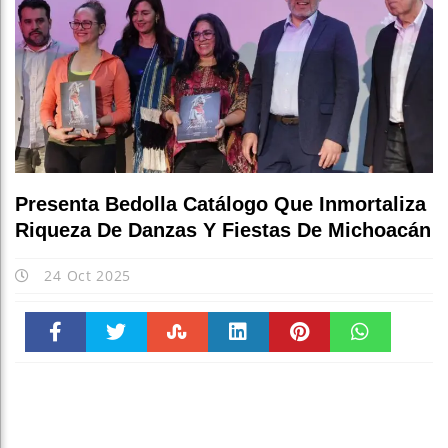
Escuchar a las
Presenta Bedolla Catálogo Que Inmortaliza
Riqueza De Danzas Y Fiestas De Michoacán
24 Oct 2025
Faceboo
Twitter
Stumble
linkedin
Pinteres
WhatsAp
k
t
pt