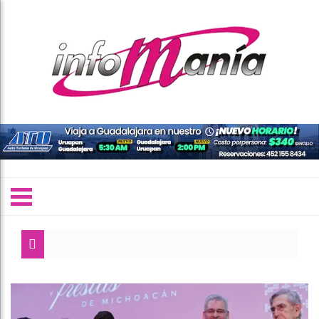
Agradece Bedo
Convoca Morón
Fabiola Alanís