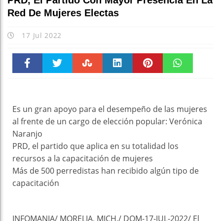
PRD, El Partido Con Mayor Presencia En La
Red De Mujeres Electas
17 Jul 2022
Faceboo
Twitter
Stumble
linkedin
Pinteres
WhatsAp
k
t
pt
Es un gran apoyo para el desempeño de las mujeres
al frente de un cargo de elección popular: Verónica
Naranjo
PRD, el partido que aplica en su totalidad los
recursos a la capacitación de mujeres
Más de 500 perredistas han recibido algún tipo de
capacitación
INFOMANIA/ MORELIA, MICH./ DOM-17-JUL-2022/ El