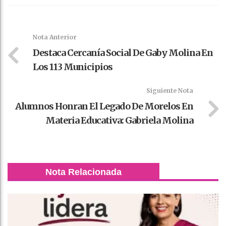
Faceboo
Twitter
Stumble
linkedin
Pinteres
WhatsAp
k
t
pt
Nota Anterior
Destaca Cercanía Social De Gaby Molina En
Los 113 Municipios
Siguiente Nota
Alumnos Honran El Legado De Morelos En
Materia Educativa: Gabriela Molina
Nota Relacionada