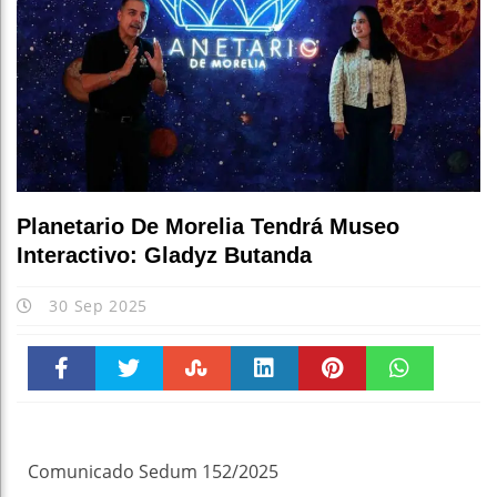
Planetario De Morelia Tendrá Museo
Interactivo: Gladyz Butanda
30 Sep 2025
Faceboo
Twitter
Stumble
linkedin
Pinteres
WhatsAp
k
t
pt
Comunicado Sedum 152/2025