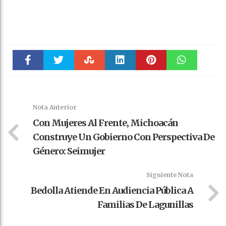
Faceboo
Twitter
Stumble
linkedin
Pinteres
WhatsAp
k
t
pt
Nota Anterior
Con Mujeres Al Frente, Michoacán
Construye Un Gobierno Con Perspectiva De
Género: Seimujer
Siguiente Nota
Bedolla Atiende En Audiencia Pública A
Familias De Lagunillas