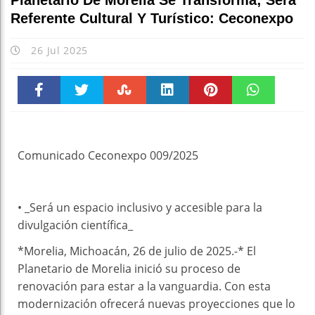
Planetario De Morelia Se Transforma; Será
Referente Cultural Y Turístico: Ceconexpo
26 Jul 2025
Faceboo
Twitter
Stumble
linkedin
Pinteres
WhatsAp
k
t
pt
Comunicado Ceconexpo 009/2025
• _Será un espacio inclusivo y accesible para la
divulgación científica_
*Morelia, Michoacán, 26 de julio de 2025.-* El
Planetario de Morelia inició su proceso de
renovación para estar a la vanguardia. Con esta
modernización ofrecerá nuevas proyecciones que lo