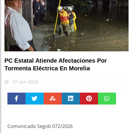
PC Estatal Atiende Afectaciones Por
Tormenta Eléctrica En Morelia
01 Jun 2026
Faceboo
Twitter
Stumble
linkedin
Pinteres
WhatsAp
k
t
pt
Comunicado Segob 072/2026