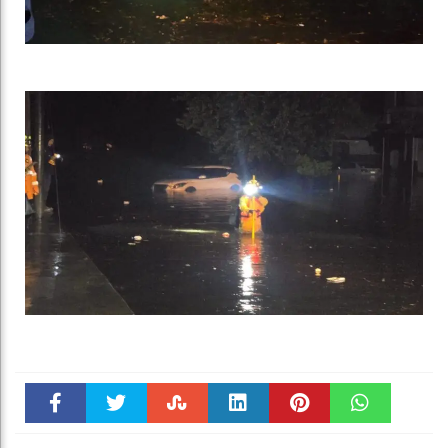
Faceboo
Twitter
Stumble
linkedin
Pinteres
WhatsAp