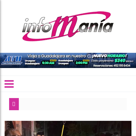
GRINGA, GRINGA
El 4 de marzo q
SSP fortalece c