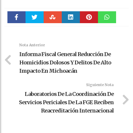
Faceboo
Twitter
Stumble
linkedin
Pinteres
WhatsAp
k
t
pt
Nota Anterior
Informa Fiscal General Reducción De
Homicidios Dolosos Y Delitos De Alto
Impacto En Michoacán
Siguiente Nota
Laboratorios De La Coordinación De
Servicios Periciales De La FGE Reciben
Reacreditación Internacional