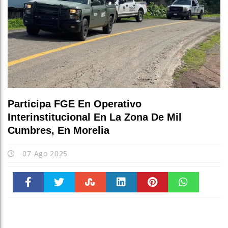
Participa FGE En Operativo
Interinstitucional En La Zona De Mil
Cumbres, En Morelia
07 Ago 2025
Faceboo
Twitter
Stumble
linkedin
Pinteres
WhatsAp
k
t
pt