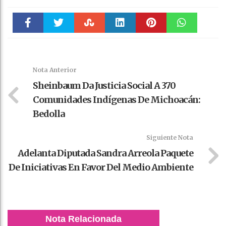
Faceboo
Twitter
Stumble
linkedin
Pinteres
WhatsAp
k
t
pt
Nota Anterior
Sheinbaum Da Justicia Social A 370
Comunidades Indígenas De Michoacán:
Bedolla
Siguiente Nota
Adelanta Diputada Sandra Arreola Paquete
De Iniciativas En Favor Del Medio Ambiente
Nota Relacionada