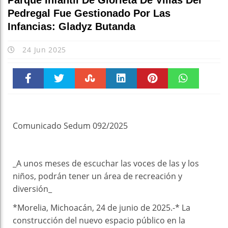
Parque Infantil De Glorieta De Villas Del
Pedregal Fue Gestionado Por Las
Infancias: Gladyz Butanda
24 Jun 2025
Faceboo
Twitter
Stumble
linkedin
Pinteres
WhatsAp
k
t
pt
Comunicado Sedum 092/2025
_A unos meses de escuchar las voces de las y los
niños, podrán tener un área de recreación y
diversión_
*Morelia, Michoacán, 24 de junio de 2025.-* La
construcción del nuevo espacio público en la