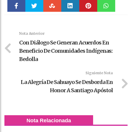
Faceboo
Twitter
Stumble
linkedin
Pinteres
WhatsAp
k
t
pt
Nota Anterior
Con Diálogo Se Generan Acuerdos En
Beneficio De Comunidades Indígenas:
Bedolla
Siguiente Nota
La Alegría De Sahuayo Se Desborda En
Honor A Santiago Apóstol
Nota Relacionada