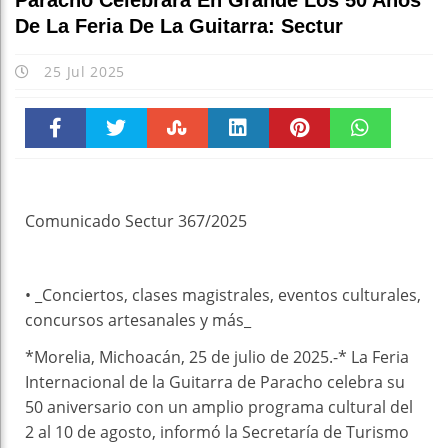
Paracho Celebrará En Grande Los 50 Años
De La Feria De La Guitarra: Sectur
25 Jul 2025
Faceboo
Twitter
Stumble
linkedin
Pinteres
WhatsAp
k
t
pt
Comunicado Sectur 367/2025
• _Conciertos, clases magistrales, eventos culturales,
concursos artesanales y más_
*Morelia, Michoacán, 25 de julio de 2025.-* La Feria
Internacional de la Guitarra de Paracho celebra su
50 aniversario con un amplio programa cultural del
2 al 10 de agosto, informó la Secretaría de Turismo