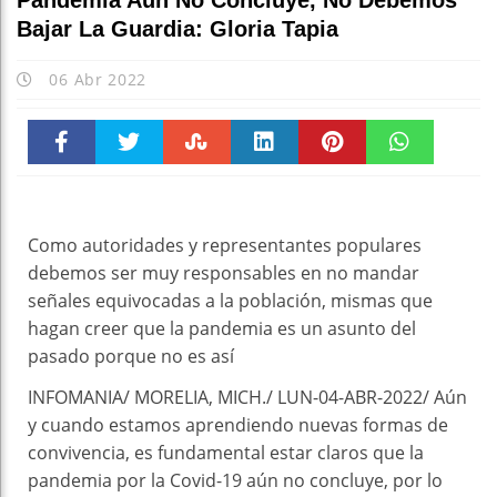
Pandemia Aún No Concluye, No Debemos
Bajar La Guardia: Gloria Tapia
06 Abr 2022
Faceboo
Twitter
Stumble
linkedin
Pinteres
WhatsAp
k
t
pt
Como autoridades y representantes populares
debemos ser muy responsables en no mandar
señales equivocadas a la población, mismas que
hagan creer que la pandemia es un asunto del
pasado porque no es así
INFOMANIA/ MORELIA, MICH./ LUN-04-ABR-2022/ Aún
y cuando estamos aprendiendo nuevas formas de
convivencia, es fundamental estar claros que la
pandemia por la Covid-19 aún no concluye, por lo