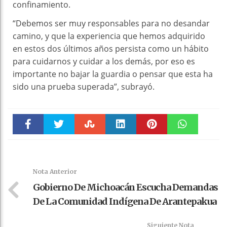
confinamiento.
“Debemos ser muy responsables para no desandar
camino, y que la experiencia que hemos adquirido
en estos dos últimos años persista como un hábito
para cuidarnos y cuidar a los demás, por eso es
importante no bajar la guardia o pensar que esta ha
sido una prueba superada”, subrayó.
Faceboo
Twitter
Stumble
linkedin
Pinteres
WhatsAp
k
t
pt
Nota Anterior
Gobierno De Michoacán Escucha Demandas
De La Comunidad Indígena De Arantepakua
Siguiente Nota