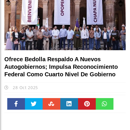
Ofrece Bedolla Respaldo A Nuevos
Autogobiernos; Impulsa Reconocimiento
Federal Como Cuarto Nivel De Gobierno
28 Oct 2025
Faceboo
Twitter
Stumble
linkedin
Pinteres
WhatsAp
k
t
pt