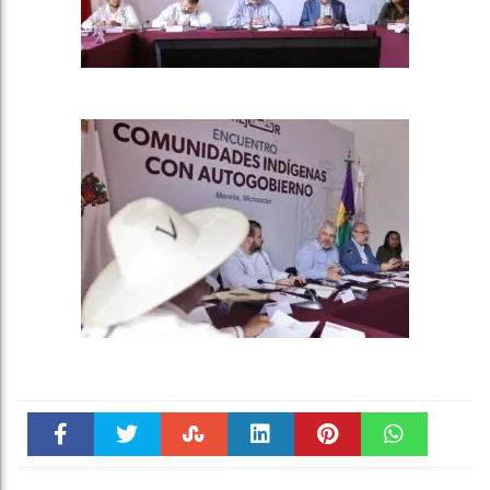
Faceboo
Twitter
Stumble
linkedin
Pinteres
WhatsAp