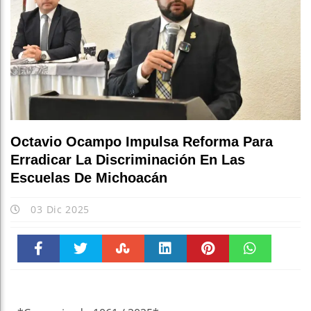
Octavio Ocampo Impulsa Reforma Para
Erradicar La Discriminación En Las
Escuelas De Michoacán
03 Dic 2025
Faceboo
Twitter
Stumble
linkedin
Pinteres
WhatsAp
k
t
pt