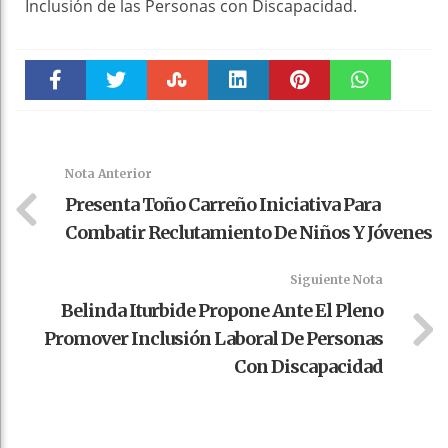
Inclusión de las Personas con Discapacidad.
Faceboo
Twitter
Stumble
linkedin
Pinteres
WhatsAp
k
t
pt
Nota Anterior
Presenta Toño Carreño Iniciativa Para
Combatir Reclutamiento De Niños Y Jóvenes
Siguiente Nota
Belinda Iturbide Propone Ante El Pleno
Promover Inclusión Laboral De Personas
Con Discapacidad