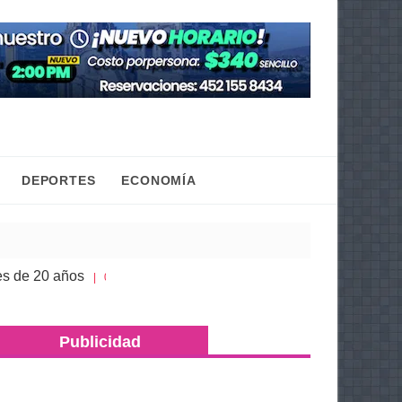
DEPORTES
ECONOMÍA
ños
Congreso de Michoacán hace justicia a la his
| 05 Ago 2026
Publicidad