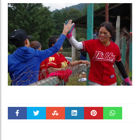
Faceboo
Twitter
Stumble
linkedin
Pinteres
WhatsAp
k
t
pt