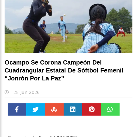
Forta
Fisca
Ocampo Se Corona Campeón Del
Cuadrangular Estatal De Sóftbol Femenil
“Jonrón Por La Paz”
28 Jun 2026
Faceboo
Twitter
Stumble
linkedin
Pinteres
WhatsAp
k
t
pt