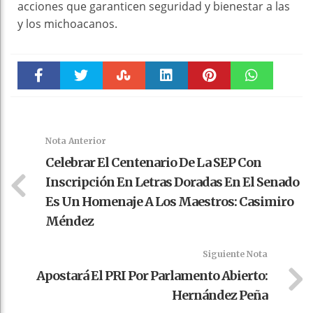
acciones que garanticen seguridad y bienestar a las
y los michoacanos.
Faceboo
Twitter
Stumble
linkedin
Pinteres
WhatsAp
k
t
pt
Nota Anterior
Celebrar El Centenario De La SEP Con
Inscripción En Letras Doradas En El Senado
Es Un Homenaje A Los Maestros: Casimiro
Méndez
Siguiente Nota
Apostará El PRI Por Parlamento Abierto:
Hernández Peña