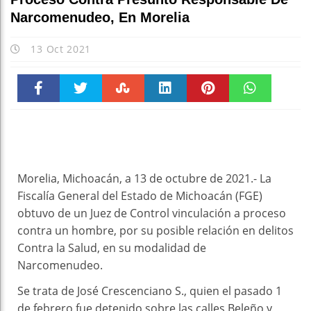
Narcomenudeo, En Morelia
13 Oct 2021
Faceboo
Twitter
Stumble
linkedin
Pinteres
WhatsAp
k
t
pt
Morelia, Michoacán, a 13 de octubre de 2021.- La
Fiscalía General del Estado de Michoacán (FGE)
obtuvo de un Juez de Control vinculación a proceso
contra un hombre, por su posible relación en delitos
Contra la Salud, en su modalidad de
Narcomenudeo.
Se trata de José Crescenciano S., quien el pasado 1
de febrero fue detenido sobre las calles Beleño y