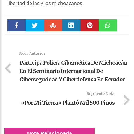
libertad de las y los michoacanos.
Faceboo
Twitter
Stumble
linkedin
Pinteres
WhatsAp
k
t
pt
Nota Anterior
Participa Policía Cibernética De Michoacán
En El Seminario Internacional De
Ciberseguridad Y Ciberdefensa En Ecuador
Siguiente Nota
«Por Mi Tierra» Plantó Mil 500 Pinos
Nota Relacionada