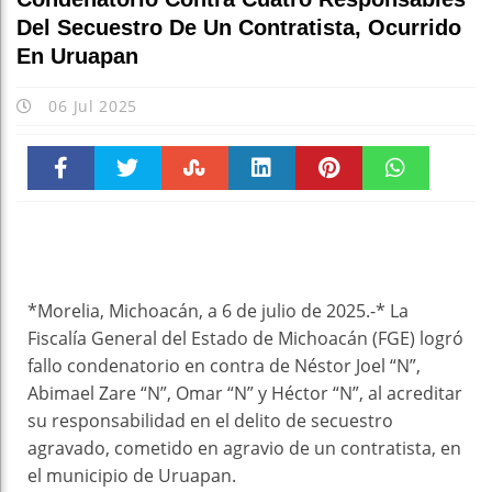
Del Secuestro De Un Contratista, Ocurrido
En Uruapan
06 Jul 2025
Faceboo
Twitter
Stumble
linkedin
Pinteres
WhatsAp
k
t
pt
*Morelia, Michoacán, a 6 de julio de 2025.-* La
Fiscalía General del Estado de Michoacán (FGE) logró
fallo condenatorio en contra de Néstor Joel “N”,
Abimael Zare “N”, Omar “N” y Héctor “N”, al acreditar
su responsabilidad en el delito de secuestro
agravado, cometido en agravio de un contratista, en
el municipio de Uruapan.