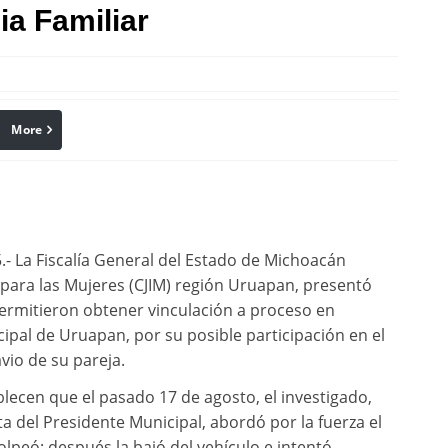
a Familiar
More
linkedin
Pinterest
- La Fiscalía General del Estado de Michoacán
al para las Mujeres (CJIM) región Uruapan, presentó
ermitieron obtener vinculación a proceso en
cipal de Uruapan, por su posible participación en el
avio de su pareja.
lecen que el pasado 17 de agosto, el investigado,
del Presidente Municipal, abordó por la fuerza el
golpeó; después la bajó del vehículo e intentó