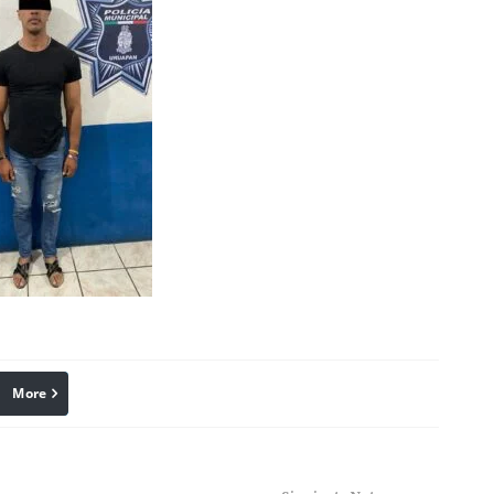
More
linkedin
Pinterest