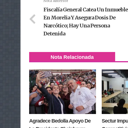
Nota Anterior
Fiscalía General Catea Un Inmueble
En Morelia Y Asegura Dosis De
Narcótico; Hay Una Persona
Detenida
Nota Relacionada
Agradece Bedolla Apoyo De
Sectur Impu