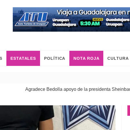
S
ESTATALES
POLÍTICA
NOTA ROJA
CULTURA
Agradece Bedolla apoyo de la presidenta Sheinbaum para re
Las mujeres construimos la paz con trabajo y desde el territo