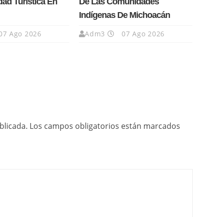
dad Turística En
De Las Comunidades
Indígenas De Michoacán
07 Ago 2026
Adm3
07 Ago 2026
blicada.
Los campos obligatorios están marcados