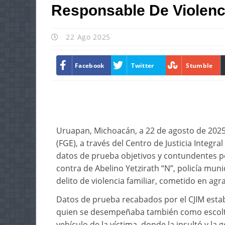
Responsable De Violenci
22 Ago 2025
Facebook
Twitter
Stumble
Uruapan, Michoacán, a 22 de agosto de 2025.
(FGE), a través del Centro de Justicia Integr
datos de prueba objetivos y contundentes p
contra de Abelino Yetzirath “N”, policía muni
delito de violencia familiar, cometido en agr
Datos de prueba recabados por el CJIM estab
quien se desempeñaba también como escolta 
vehículo de la víctima, donde la insultó y la 