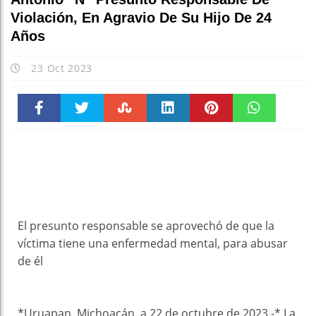
Violación, En Agravio De Su Hijo De 24
Años
23 Oct 2023
Faceboo
Twitter
Stumble
linkedin
Pinteres
WhatsAp
k
t
pt
El presunto responsable se aprovechó de que la
víctima tiene una enfermedad mental, para abusar
de él
*Uruapan, Michoacán, a 22 de octubre de 2023.-* La