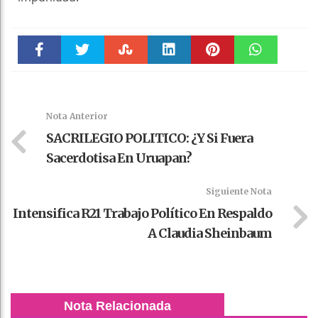
Faceboo
Twitter
Stumble
linkedin
Pinteres
WhatsAp
k
t
pt
Nota Anterior
SACRILEGIO POLITICO: ¿Y Si Fuera
Sacerdotisa En Uruapan?
Siguiente Nota
Intensifica R21 Trabajo Político En Respaldo
A Claudia Sheinbaum
Nota Relacionada