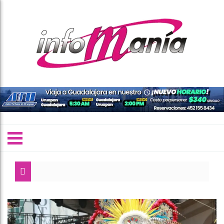
T
C
“