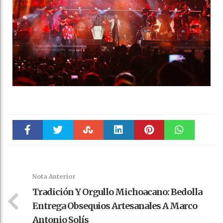
Faceboo
Twitter
Stumble
linkedin
Pinteres
WhatsAp
k
t
pt
Nota Anterior
Tradición Y Orgullo Michoacano: Bedolla
Entrega Obsequios Artesanales A Marco
Antonio Solís