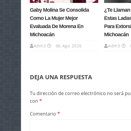
Gaby Molina Se Consolida
¿Te Llaman
Como La Mujer Mejor
Estas Lada
Evaluada De Morena En
Para Extors
Michoacán
Michoacán
Adm3
06 Ago 2026
Adm3
DEJA UNA RESPUESTA
Tu dirección de correo electrónico no será pu
con
*
Comentario
*