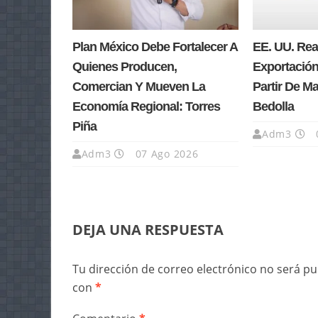
Plan México Debe Fortalecer A
EE. UU. Re
Quienes Producen,
Exportación
Comercian Y Mueven La
Partir De M
Economía Regional: Torres
Bedolla
Piña
Adm3
Adm3
07 Ago 2026
DEJA UNA RESPUESTA
Tu dirección de correo electrónico no será pu
con
*