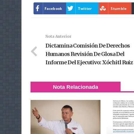
Facebook
Twitter
Stumble
Nota Anterior
Dictamina Comisión De Derechos
Humanos Revisión De Glosa Del
Informe Del Ejecutivo: Xóchitl Ruiz
Nota Relacionada