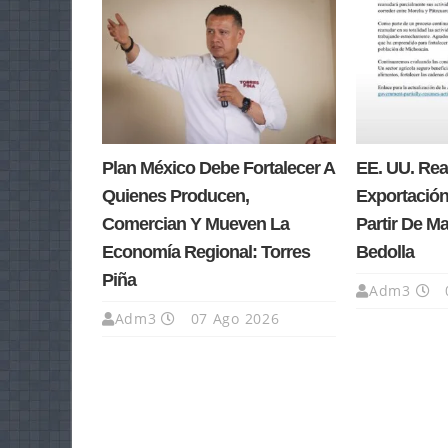
Plan México Debe Fortalecer A
EE. UU. Re
Quienes Producen,
Exportación
Comercian Y Mueven La
Partir De M
Economía Regional: Torres
Bedolla
Piña
Adm3
Adm3
07 Ago 2026