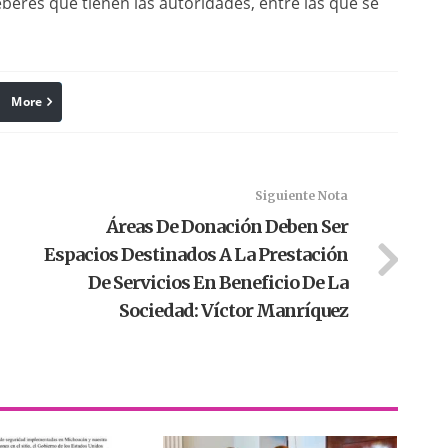
eberes que tienen las autoridades, entre las que se
More
linkedin
Pinterest
Siguiente Nota
Áreas De Donación Deben Ser
Espacios Destinados A La Prestación
De Servicios En Beneficio De La
Sociedad: Víctor Manríquez