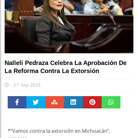
Nalleli Pedraza Celebra La Aprobación De
La Reforma Contra La Extorsión
27 Sep 2025
Faceboo
Twitter
Stumble
linkedin
Pinteres
WhatsAp
k
t
pt
*”Vamos contra la extorsión en Michoacán”,