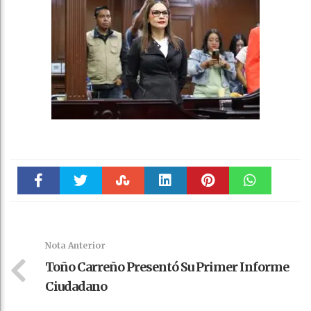
Faceboo
Twitter
Stumble
linkedin
Pinteres
WhatsAp
k
t
pt
Nota Anterior
Toño Carreño Presentó Su Primer Informe
Ciudadano