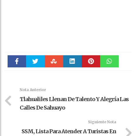
Faceboo
Twitter
Stumble
linkedin
Pinteres
WhatsAp
k
t
pt
Nota Anterior
Tlahualiles Llenan De Talento Y Alegría Las
Calles De Sahuayo
Siguiente Nota
SSM, Lista Para Atender A Turistas En