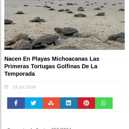
Nacen En Playas Michoacanas Las
Primeras Tortugas Golfinas De La
Temporada
25 Jul 2024
Faceboo
Twitter
Stumble
linkedin
Pinteres
WhatsAp
k
t
pt