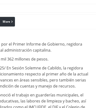
More
linkedin
Pinterest
 por el Primer Informe de Gobierno, regidora
ual administración capitalina.
mil 362 millones de pesos.
/ En Sesión Solemne de Cabildo, la regidora
icionamiento respecto al primer año de la actual
avances en áreas sensibles, pero también serias
rendición de cuentas y manejo de recursos.
onoció el trabajo en guarderías municipales, el
ducativas, las labores de limpieza y bacheo, así
zados como el IMCUFIDE, el DIF y el Colegio de