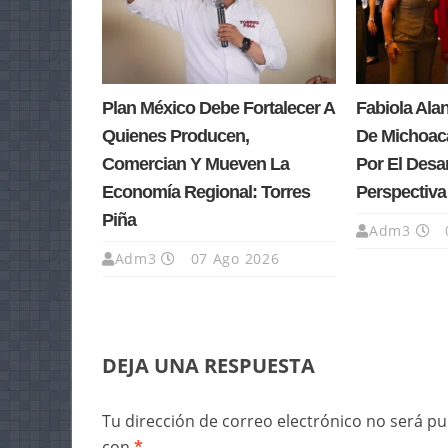
Plan México Debe Fortalecer A
Fabiola Ala
Quienes Producen,
De Michoacá
Comercian Y Mueven La
Por El Desa
Economía Regional: Torres
Perspectiv
Piña
Adm3
Adm3
07 Ago 2026
DEJA UNA RESPUESTA
Tu dirección de correo electrónico no será pu
con
*