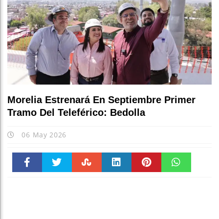
Morelia Estrenará En Septiembre Primer
Tramo Del Teleférico: Bedolla
06 May 2026
Faceboo
Twitter
Stumble
linkedin
Pinteres
WhatsAp
k
t
pt