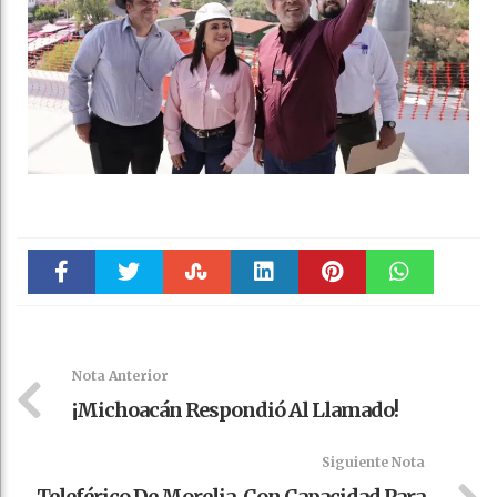
Faceboo
Twitter
Stumble
linkedin
Pinteres
WhatsAp
k
t
pt
Nota Anterior
¡Michoacán Respondió Al Llamado!
Siguiente Nota
Teleférico De Morelia, Con Capacidad Para