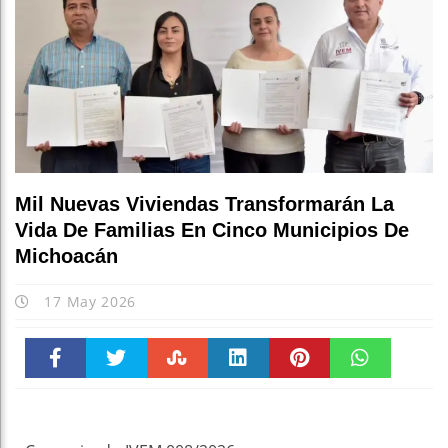
Mil Nuevas Viviendas Transformarán La
Vida De Familias En Cinco Municipios De
Michoacán
17 May 2026
Faceboo
Twitter
Stumble
linkedin
Pinteres
WhatsAp
k
t
pt