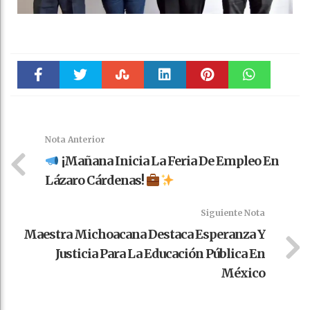
Faceboo
Twitter
Stumble
linkedin
Pinteres
WhatsAp
k
t
pt
Nota Anterior
¡Mañana Inicia La Feria De Empleo En
Lázaro Cárdenas!
Siguiente Nota
Maestra Michoacana Destaca Esperanza Y
Justicia Para La Educación Pública En
México