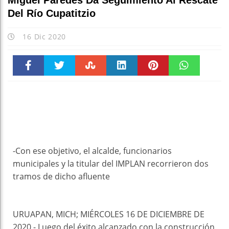
Miguel Paredes Da Seguimiento Al Rescate
Del Río Cupatitzio
16 Dic 2020
Faceboo
Twitter
Stumble
linkedin
Pinteres
WhatsAp
k
t
pt
-Con ese objetivo, el alcalde, funcionarios
municipales y la titular del IMPLAN recorrieron dos
tramos de dicho afluente
URUAPAN, MICH; MIÉRCOLES 16 DE DICIEMBRE DE
2020.- Luego del éxito alcanzado con la construcción