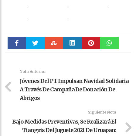
Faceboo
Twitter
Stumble
linkedin
Pinteres
WhatsAp
k
t
pt
Nota Anterior
Jóvenes Del PT Impulsan Navidad Solidaria
A Través De Campaña De Donación De
Abrigos
Siguiente Nota
Bajo Medidas Preventivas, Se Realizará El
Tianguis Del Juguete 2021 De Uruapan: