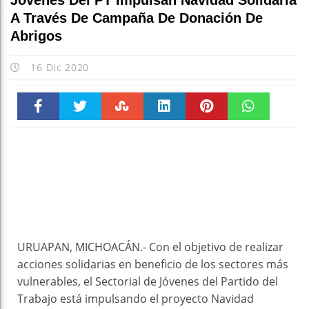
Jóvenes Del PT Impulsan Navidad Solidaria
A Través De Campaña De Donación De
Abrigos
16 Dic 2020
Faceboo
Twitter
Stumble
linkedin
Pinteres
WhatsAp
k
t
pt
URUAPAN, MICHOACÁN.- Con el objetivo de realizar
acciones solidarias en beneficio de los sectores más
vulnerables, el Sectorial de Jóvenes del Partido del
Trabajo está impulsando el proyecto Navidad