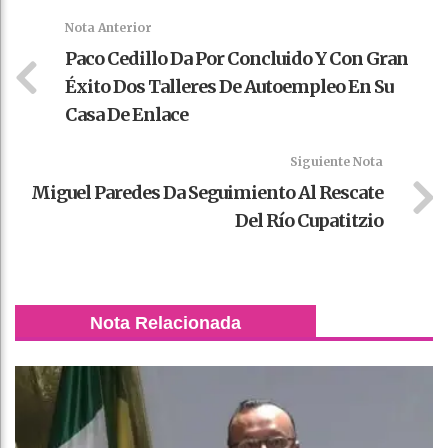
k
t
pt
Nota Anterior
Paco Cedillo Da Por Concluido Y Con Gran
Éxito Dos Talleres De Autoempleo En Su
Casa De Enlace
Siguiente Nota
Miguel Paredes Da Seguimiento Al Rescate
Del Río Cupatitzio
Nota Relacionada