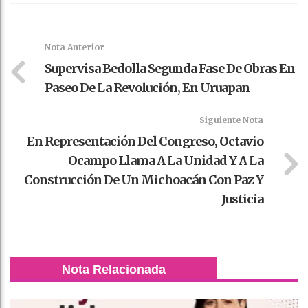
Faceboo
Twitter
Stumble
linkedin
Pinteres
WhatsAp
k
t
pt
Nota Anterior
Supervisa Bedolla Segunda Fase De Obras En
Paseo De La Revolución, En Uruapan
Siguiente Nota
En Representación Del Congreso, Octavio
Ocampo Llama A La Unidad Y A La
Construcción De Un Michoacán Con Paz Y
Justicia
Nota Relacionada