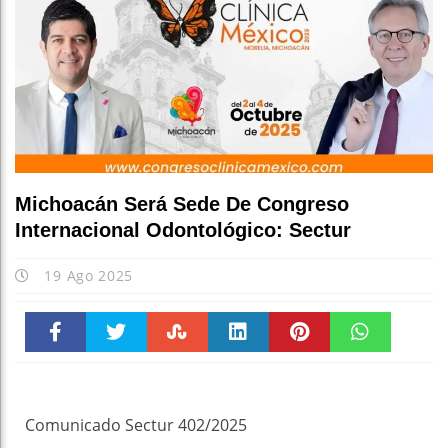
Michoacán Será Sede De Congreso
Internacional Odontológico: Sectur
19 Ago 2025
Faceboo
Twitter
Stumble
linkedin
Pinteres
WhatsAp
k
t
pt
Comunicado Sectur 402/2025