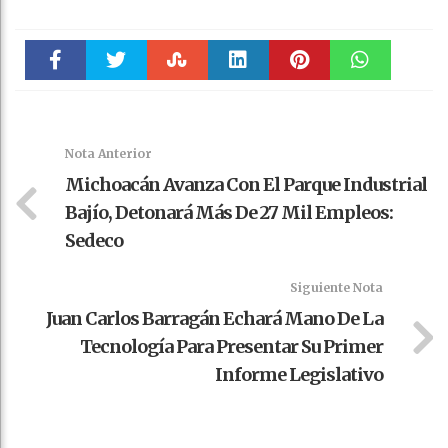
Faceboo
Twitter
Stumble
linkedin
Pinteres
WhatsAp
k
t
pt
Nota Anterior
Michoacán Avanza Con El Parque Industrial
Bajío, Detonará Más De 27 Mil Empleos:
Sedeco
Siguiente Nota
Juan Carlos Barragán Echará Mano De La
Tecnología Para Presentar Su Primer
Informe Legislativo