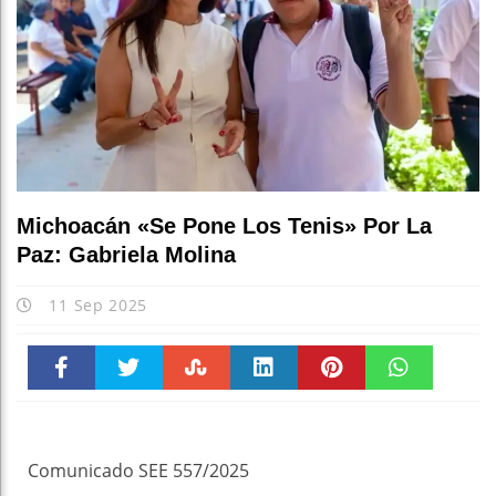
Michoacán «se Pone Los Tenis» Por La
Paz: Gabriela Molina
11 Sep 2025
Faceboo
Twitter
Stumble
linkedin
Pinteres
WhatsAp
k
t
pt
Comunicado SEE 557/2025