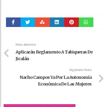
Faceboo
Twitter
Stumble
linkedin
Pinteres
WhatsAp
k
t
pt
Nota Anterior
Aplicarán Reglamento A Tabiqueras De
Jicalán
Siguiente Nota
Nacho Campos Va Por La Autonomía
Económica De Las Mujeres