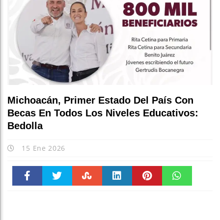
Michoacán, Primer Estado Del País Con
Becas En Todos Los Niveles Educativos:
Bedolla
15 Ene 2026
Faceboo
Twitter
Stumble
linkedin
Pinteres
WhatsAp
k
t
pt