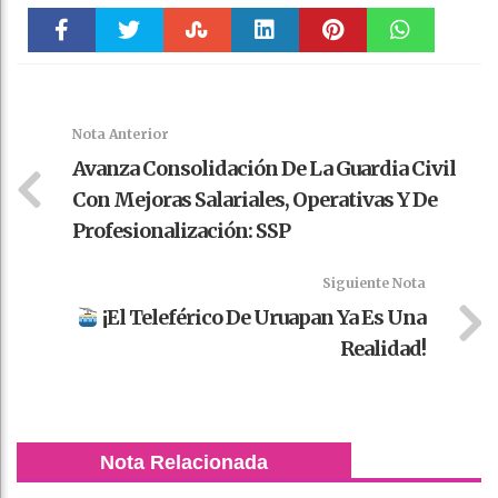
Faceboo
Twitter
Stumble
linkedin
Pinteres
WhatsAp
k
t
pt
Nota Anterior
Avanza Consolidación De La Guardia Civil
Con Mejoras Salariales, Operativas Y De
Profesionalización: SSP
Siguiente Nota
¡El Teleférico De Uruapan Ya Es Una
Realidad!
Nota Relacionada