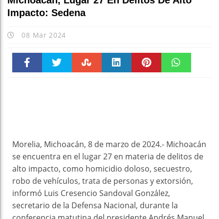
Michoacán, Lugar 27 En Delitos De Alto
Impacto: Sedena
08 Mar 2024
Faceboo
Twitter
Stumble
linkedin
Pinteres
WhatsAp
k
t
pt
Morelia, Michoacán, 8 de marzo de 2024.- Michoacán
se encuentra en el lugar 27 en materia de delitos de
alto impacto, como homicidio doloso, secuestro,
robo de vehículos, trata de personas y extorsión,
informó Luis Cresencio Sandoval González,
secretario de la Defensa Nacional, durante la
conferencia matutina del presidente Andrés Manuel