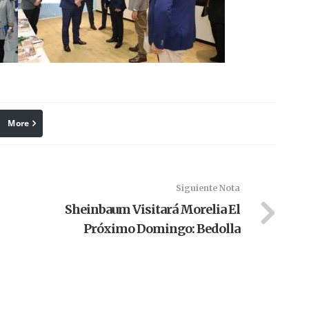
More
linkedin
Pinterest
Siguiente Nota
Sheinbaum Visitará Morelia El
Próximo Domingo: Bedolla