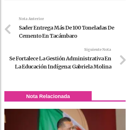
Faceboo
Twitter
Stumble
linkedin
Pinteres
WhatsAp
k
t
pt
Nota Anterior
Sader Entrega Más De 100 Toneladas De
Cemento En Tacámbaro
Siguiente Nota
Se Fortalece La Gestión Administrativa En
La Educación Indígena: Gabriela Molina
Nota Relacionada