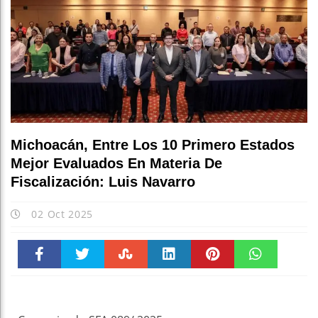
Michoacán, Entre Los 10 Primero Estados
Mejor Evaluados En Materia De
Fiscalización: Luis Navarro
02 Oct 2025
Faceboo
Twitter
Stumble
linkedin
Pinteres
WhatsAp
k
t
pt