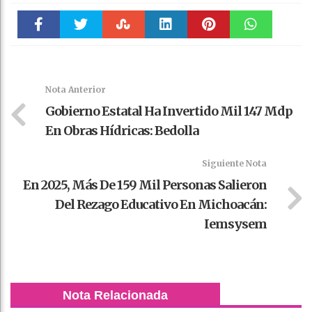
Faceboo
Twitter
Stumble
linkedin
Pinteres
WhatsAp
k
t
pt
Nota Anterior
Gobierno Estatal Ha Invertido Mil 147 Mdp
En Obras Hídricas: Bedolla
Siguiente Nota
En 2025, Más De 159 Mil Personas Salieron
Del Rezago Educativo En Michoacán:
Iemsysem
Nota Relacionada