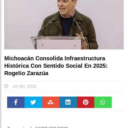
Michoacán Consolida Infraestructura
Histórica Con Sentido Social En 2025:
Rogelio Zarazúa
29 Dic 2025
Faceboo
Twitter
Stumble
linkedin
Pinteres
WhatsAp
k
t
pt