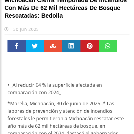
Michoacán Cierra Temporada De Incendios
Con Más De 62 Mil Hectáreas De Bosque
Rescatadas: Bedolla
30 Jun 2025
Faceboo
Twitter
Stumble
linkedin
Pinteres
WhatsAp
k
t
pt
• _Al reducir 64 % la superficie afectada en
comparación con 2024_
*Morelia, Michoacán, 30 de junio de 2025.-* Las
labores de prevención y atención de incendios
forestales le permitieron a Michoacán rescatar este
año más de 62 mil hectáreas de bosque, en
comparación con el 2024, destacó el gobernador