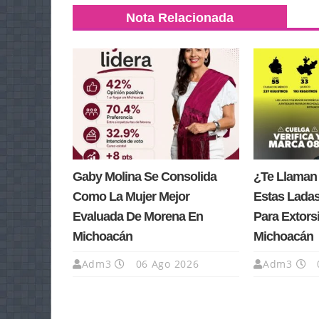
Nota Relacionada
Gaby Molina Se Consolida
¿Te Llaman
Como La Mujer Mejor
Estas Lada
Evaluada De Morena En
Para Extors
Michoacán
Michoacán
Adm3
06 Ago 2026
Adm3