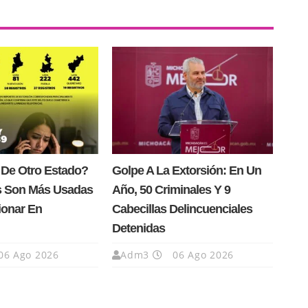
 De Otro Estado?
Golpe A La Extorsión: En Un
s Son Más Usadas
Año, 50 Criminales Y 9
ionar En
Cabecillas Delincuenciales
Detenidas
06 Ago 2026
Adm3
06 Ago 2026