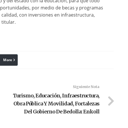
y del estado con la educación, para que todo
 oportunidades, por medio de becas y programas
calidad, con inversiones en infraestructura,
titular.
More
linkedin
Pinterest
Siguiente Nota
Turismo, Educación, Infraestructura,
Obra Pública Y Movilidad, Fortalezas
Del Gobierno De Bedolla: Enkoll