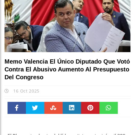
Memo Valencia El Único Diputado Que Votó
Contra El Abusivo Aumento Al Presupuesto
Del Congreso
16 Oct 2025
Faceboo
Twitter
Stumble
linkedin
Pinteres
WhatsAp
k
t
pt