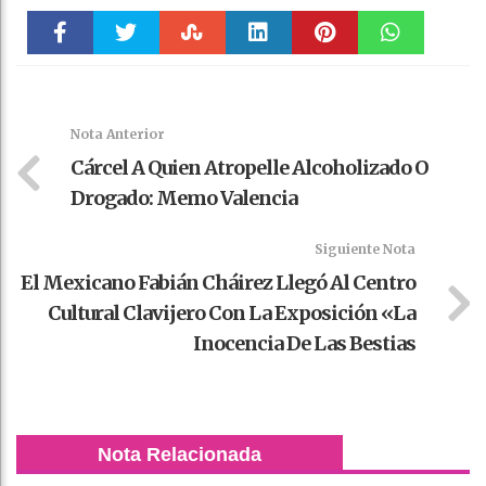
Faceboo
Twitter
Stumble
linkedin
Pinteres
WhatsAp
k
t
pt
Nota Anterior
Cárcel A Quien Atropelle Alcoholizado O
Drogado: Memo Valencia
Siguiente Nota
El Mexicano Fabián Cháirez Llegó Al Centro
Cultural Clavijero Con La Exposición «La
Inocencia De Las Bestias
Nota Relacionada