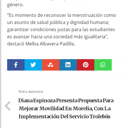
género.
“Es momento de reconocer la menstruación como
un asunto de salud pública y dignidad humana;
garantizar condiciones justas para las estudiantes
es avanzar hacia una sociedad más igualitaria”,
destacó Melba Albavera Padilla.
Faceboo
Twitter
Stumble
linkedin
Pinteres
WhatsAp
k
t
pt
Nota Anterior
⁠Diana Espinoza Presenta Propuesta Para
Mejorar Movilidad En Morelia, Con La
Implementación Del Servicio Trolebús