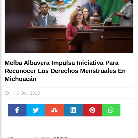
Melba Albavera Impulsa Iniciativa Para
Reconocer Los Derechos Menstruales En
Michoacán
16 Oct 2025
Faceboo
Twitter
Stumble
linkedin
Pinteres
WhatsAp
k
t
pt