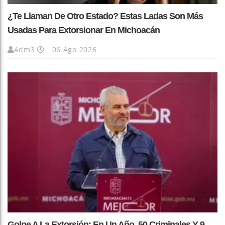
¿Te Llaman De Otro Estado? Estas Ladas Son Más
Usadas Para Extorsionar En Michoacán
Adm3
06 Ago 2026
Golpe A La Extorsión: En Un Año, 50 Criminales Y 9