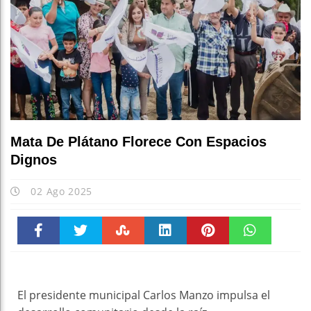
Fortalece FGE p
Fiscalía Gener
Mata De Plátano Florece Con Espacios
Dignos
02 Ago 2025
Faceboo
Twitter
Stumble
linkedin
Pinteres
WhatsAp
k
t
pt
El presidente municipal Carlos Manzo impulsa el