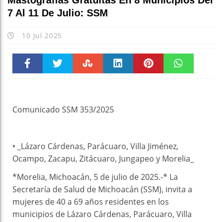
Mastografías Gratuitas En 8 Municipios Del
7 Al 11 De Julio: SSM
10 Jul 2025
Faceboo
Twitter
Stumble
linkedin
Pinteres
WhatsAp
k
t
pt
Comunicado SSM 353/2025
• _Lázaro Cárdenas, Parácuaro, Villa Jiménez,
Ocampo, Zacapu, Zitácuaro, Jungapeo y Morelia_
*Morelia, Michoacán, 5 de julio de 2025.-* La
Secretaría de Salud de Michoacán (SSM), invita a
mujeres de 40 a 69 años residentes en los
municipios de Lázaro Cárdenas, Parácuaro, Villa