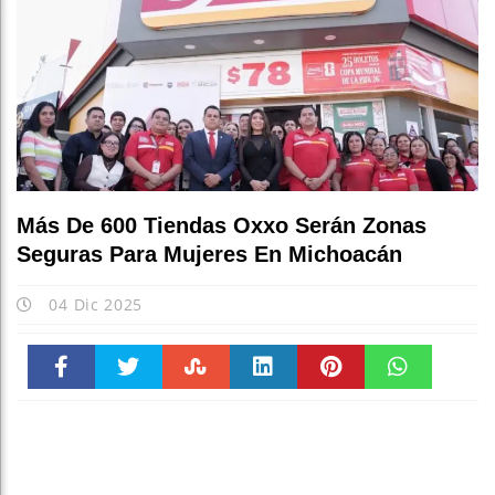
Más De 600 Tiendas Oxxo Serán Zonas
Seguras Para Mujeres En Michoacán
04 Dic 2025
Faceboo
Twitter
Stumble
linkedin
Pinteres
WhatsAp
k
t
pt