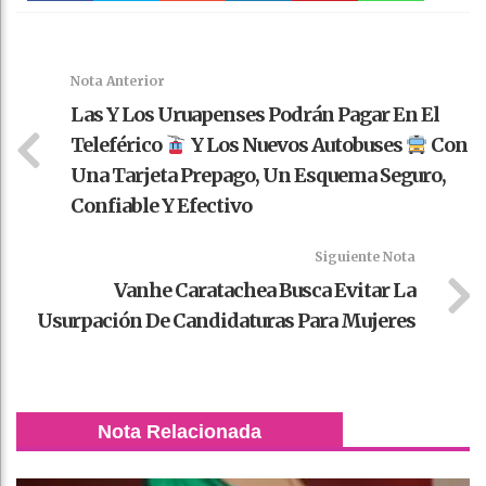
Faceboo
Twitter
Stumble
linkedin
Pinteres
WhatsAp
k
t
pt
Nota Anterior
Las Y Los Uruapenses Podrán Pagar En El
Teleférico
Y Los Nuevos Autobuses
Con
Una Tarjeta Prepago, Un Esquema Seguro,
Confiable Y Efectivo
Siguiente Nota
Vanhe Caratachea Busca Evitar La
Usurpación De Candidaturas Para Mujeres
Nota Relacionada