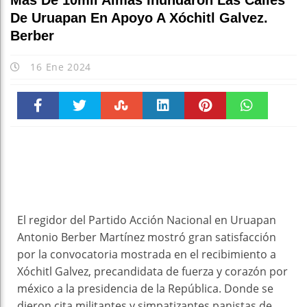
Más De 10mil Almas Inundaron Las Calles
De Uruapan En Apoyo A Xóchitl Galvez.
Berber
16 Ene 2024
Faceboo
Twitter
Stumble
linkedin
Pinteres
WhatsAp
k
t
pt
El regidor del Partido Acción Nacional en Uruapan
Antonio Berber Martínez mostró gran satisfacción
por la convocatoria mostrada en el recibimiento a
Xóchitl Galvez, precandidata de fuerza y corazón por
méxico a la presidencia de la República. Donde se
dieron cita militantes y simpatizantes panistas de