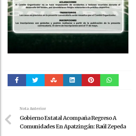
Faceboo
Twitter
Stumble
linkedin
Pinteres
WhatsAp
k
t
pt
Nota Anterior
Gobierno Estatal Acompaña Regreso A
Comunidades En Apatzingán: Raúl Zepeda