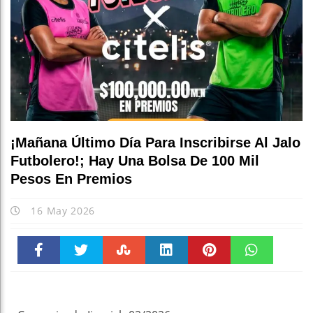
¡Mañana Último Día Para Inscribirse Al Jalo
Futbolero!; Hay Una Bolsa De 100 Mil
Pesos En Premios
16 May 2026
Faceboo
Twitter
Stumble
linkedin
Pinteres
WhatsAp
k
t
pt