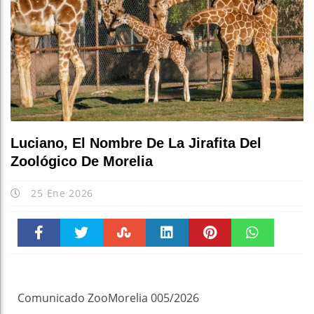
Luciano, El Nombre De La Jirafita Del
Zoológico De Morelia
25 Ene 2026
Faceboo
Twitter
Stumble
linkedin
Pinteres
WhatsAp
k
t
pt
Comunicado ZooMorelia 005/2026