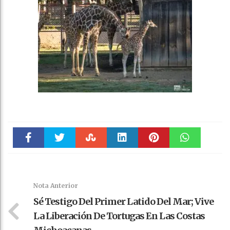
Faceboo
Twitter
Stumble
linkedin
Pinteres
WhatsAp
k
t
pt
Nota Anterior
Sé Testigo Del Primer Latido Del Mar; Vive
La Liberación De Tortugas En Las Costas