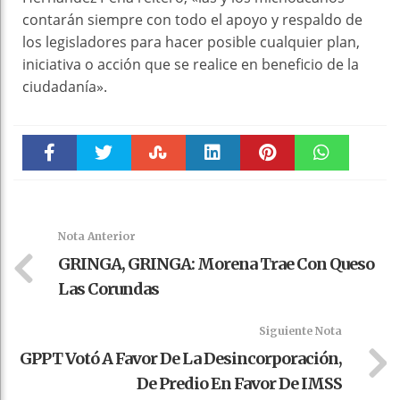
contarán siempre con todo el apoyo y respaldo de
los legisladores para hacer posible cualquier plan,
iniciativa o acción que se realice en beneficio de la
ciudadanía».
Faceboo
Twitter
Stumble
linkedin
Pinteres
WhatsAp
k
t
pt
Nota Anterior
GRINGA, GRINGA: Morena Trae Con Queso
Las Corundas
Siguiente Nota
GPPT Votó A Favor De La Desincorporación,
De Predio En Favor De IMSS