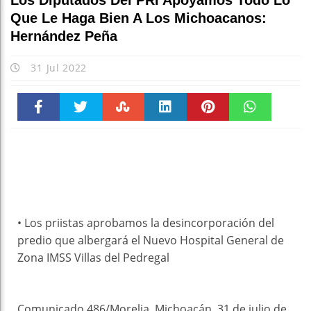
Los Diputados Del PRI Apoyamos Todo Lo
Que Le Haga Bien A Los Michoacanos:
Hernández Peña
31 Jul 2022
Faceboo
Twitter
Stumble
linkedin
Pinteres
WhatsAp
k
t
pt
• Los priistas aprobamos la desincorporación del
predio que albergará el Nuevo Hospital General de
Zona IMSS Villas del Pedregal
Comunicado 486/Morelia, Michoacán, 31 de julio de