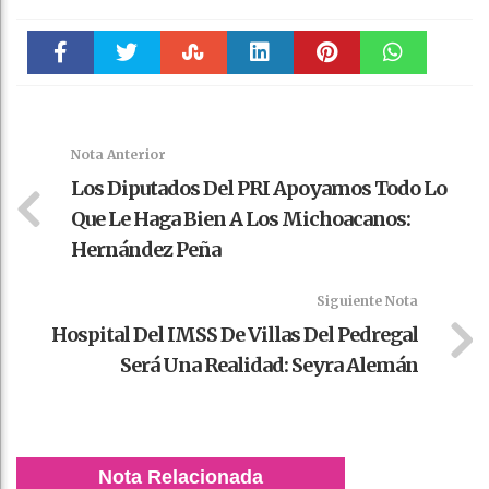
Faceboo
Twitter
Stumble
linkedin
Pinteres
WhatsAp
k
t
pt
Nota Anterior
Los Diputados Del PRI Apoyamos Todo Lo
Que Le Haga Bien A Los Michoacanos:
Hernández Peña
Siguiente Nota
Hospital Del IMSS De Villas Del Pedregal
Será Una Realidad: Seyra Alemán
Nota Relacionada