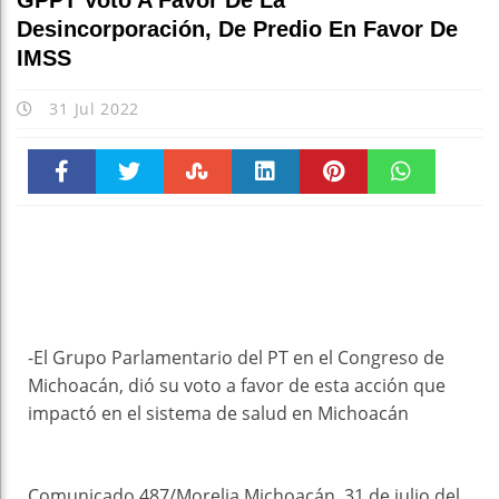
GPPT Votó A Favor De La
Desincorporación, De Predio En Favor De
IMSS
31 Jul 2022
Faceboo
Twitter
Stumble
linkedin
Pinteres
WhatsAp
k
t
pt
-El Grupo Parlamentario del PT en el Congreso de
Michoacán, dió su voto a favor de esta acción que
impactó en el sistema de salud en Michoacán
Comunicado 487/Morelia Michoacán, 31 de julio del